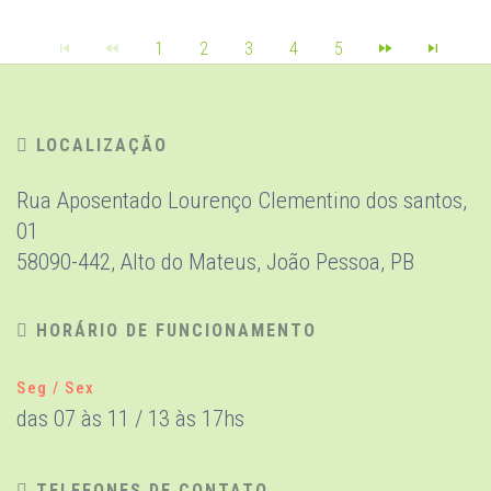
1
2
3
4
5
LOCALIZAÇÃO
Rua Aposentado Lourenço Clementino dos santos,
01
58090-442, Alto do Mateus, João Pessoa, PB
HORÁRIO DE FUNCIONAMENTO
Seg / Sex
das 07 às 11 / 13 às 17hs
TELEFONES DE CONTATO