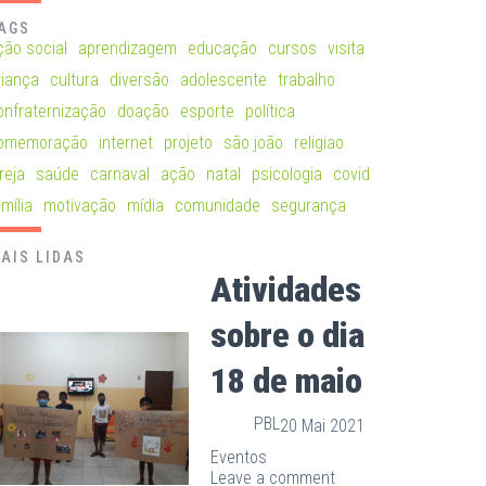
AGS
ção social
aprendizagem
educação
cursos
visita
riança
cultura
diversão
adolescente
trabalho
onfraternização
doação
esporte
política
omemoração
internet
projeto
são joão
religiao
reja
saúde
carnaval
ação
natal
psicologia
covid
mília
motivação
mídia
comunidade
segurança
AIS LIDAS
Atividades
sobre o dia
18 de maio
PBL
20 Mai 2021
Eventos
Leave a comment