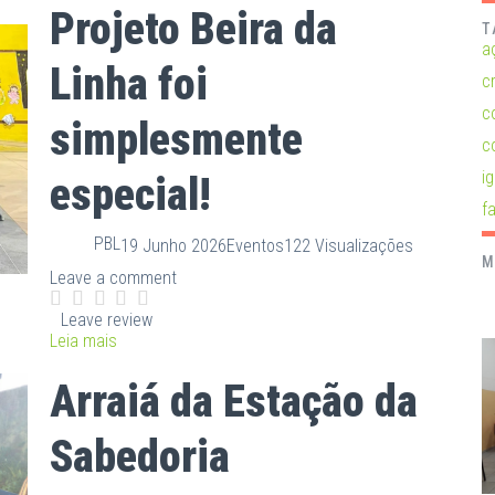
Projeto Beira da
T
a
Linha foi
c
c
simplesmente
c
ig
especial!
fa
PBL
19 Junho 2026
Eventos
122 Visualizações
M
Leave a comment
Leave review
Leia mais
Arraiá da Estação da
Sabedoria